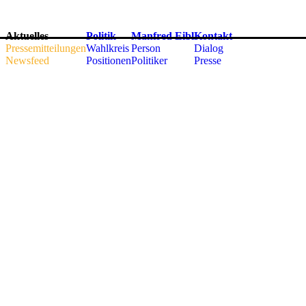
Aktuelles
Politik
Manfred Eibl
Kontakt
Pressemitteilungen
Wahlkreis
Person
Dialog
Newsfeed
Positionen
Politiker
Presse